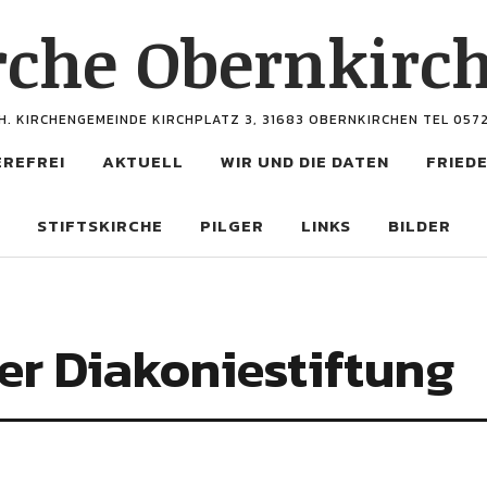
rche Obernkirc
H. KIRCHENGEMEINDE KIRCHPLATZ 3, 31683 OBERNKIRCHEN TEL 057
EREFREI
AKTUELL
WIR UND DIE DATEN
FRIEDE
STIFTSKIRCHE
PILGER
LINKS
BILDER
er Diakoniestiftung