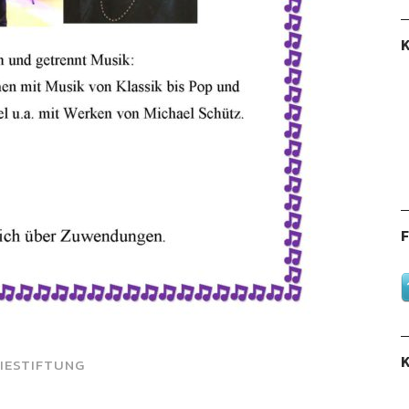
K
F
K
IESTIFTUNG