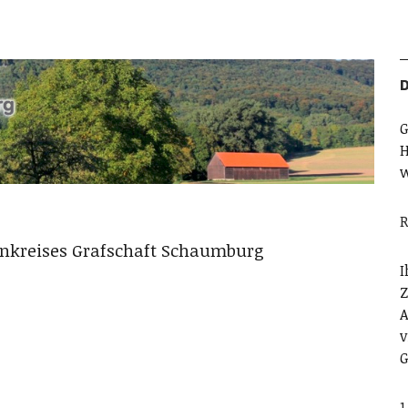
D
G
H
w
R
henkreises Grafschaft Schaumburg
I
Z
A
v
G
1