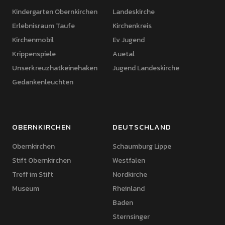
Kindergarten Obernkirchen
Landeskirche
Erlebnisraum Taufe
Kirchenkreis
Kirchenmobil
Ev Jugend
Krippenspiele
Auetal
Unserkreuzhatkeinehaken
Jugend Landeskirche
Gedankenleuchten
OBERNKIRCHEN
DEUTSCHLAND
Obernkirchen
Schaumburg Lippe
Stift Obernkirchen
Westfalen
Treff im Stift
Nordkirche
Museum
Rheinland
Baden
Sternsinger