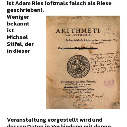
ist Adam Ries (oftmals falsch als Riese
geschrieben).
Weniger
bekannt
ist
Michael
Stifel, der
in dieser
Veranstaltung vorgestellt wird und
dessen Daten in Verbindung mit denen