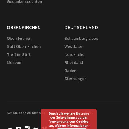
Gedankenleuchten
OBERNKIRCHEN
DEUTSCHLAND
Obernkirchen
Schaumburg Lippe
Stift Obernkirchen
Westfalen
Treff im Stift
Nordkirche
Museum
Rheinland
Baden
Sternsinger
Schön, dass du hier bist :-) © Copyright 2017-2018 RS
Durch die weitere Nutzung
der Seite stimmst du der
Verwendung von Cookies
zu.
Weitere Informationen