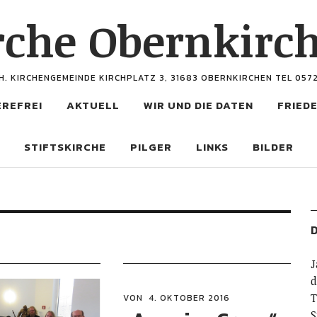
rche Obernkirc
H. KIRCHENGEMEINDE KIRCHPLATZ 3, 31683 OBERNKIRCHEN TEL 057
EREFREI
AKTUELL
WIR UND DIE DATEN
FRIEDE
STIFTSKIRCHE
PILGER
LINKS
BILDER
D
J
d
T
VON
4. OKTOBER 2016
S