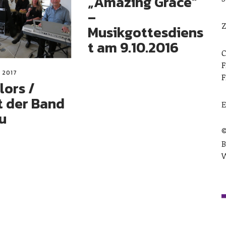
„Amazing Grace“
–
Z
Musikgottesdiens
t am 9.10.2016
C
F
 2017
F
lors /
t der Band
E
u
©
B
W