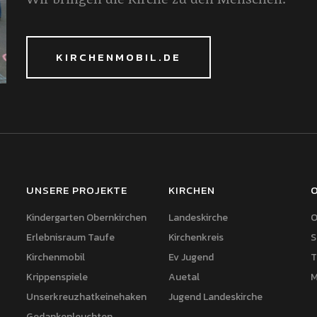
KIRCHENMOBIL.DE
UNSERE PROJEKTE
KIRCHEN
Kindergarten Obernkirchen
Landeskirche
O
Erlebnisraum Taufe
Kirchenkreis
S
Kirchenmobil
Ev Jugend
T
Krippenspiele
Auetal
M
Unserkreuzhatkeinehaken
Jugend Landeskirche
Gedankenleuchten