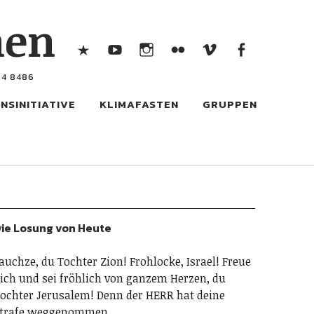
Mastodon
Youtube
Instagram
Flickr
Vimeo
Faceb
hen
Bilder
Bilder
Mastodon
Youtube
Instagram
Flickr
Vimeo
Facebook
24 8486
Bilder
Bilder
NSINITIATIVE
KLIMAFASTEN
GRUPPEN
ie Losung von Heute
auchze, du Tochter Zion! Frohlocke, Israel! Freue
ich und sei fröhlich von ganzem Herzen, du
ochter Jerusalem! Denn der HERR hat deine
trafe weggenommen.