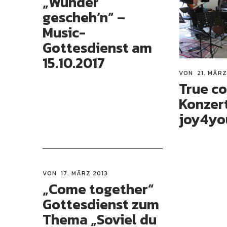
„Wunder
gescheh‘n“ –
Music-
Gottesdienst am
15.10.2017
VON
21. MÄRZ
True co
Konzer
joy4yo
VON
17. MÄRZ 2013
„Come together“
Gottesdienst zum
Thema „Soviel du